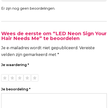
Er zijn nog geen beoordelingen.
Wees de eerste om “LED Neon Sign Your
Hair Needs Me” te beoordelen
Je e-mailadres wordt niet gepubliceerd.
Vereiste
velden zijn gemarkeerd met
*
Je waardering
*
1 van
2 van
3 van
4 van
5 van
de 5
de 5
de 5
de 5
de 5
sterren
sterren
sterren
sterren
sterren
Je beoordeling
*