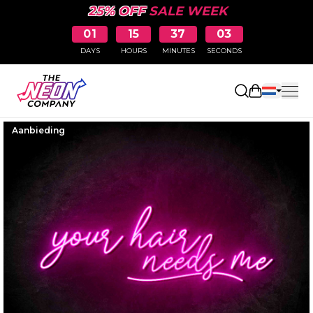
25% OFF
SALE WEEK
01
15
37
02
DAYS
HOURS
MINUTES
SECONDS
Winkelwag
Aanbieding