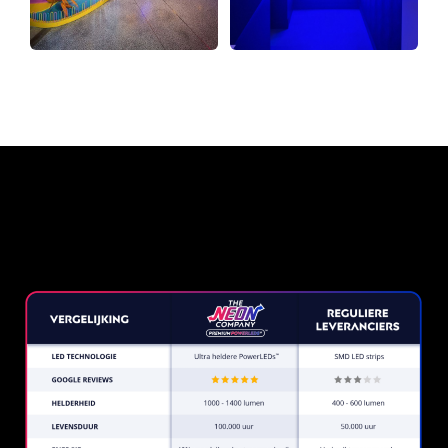
Waarom een Neon Sign van
The Neon Company