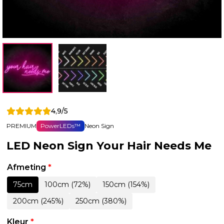
4,9/5
PREMIUM
PowerLEDs™
Neon Sign
LED Neon Sign Your Hair Needs Me
Afmeting
*
75cm
100cm (72%)
150cm (154%)
200cm (245%)
250cm (380%)
Kleur
*