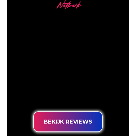
Netwerk
Onze Klanten
De Neon specialisten van The Neon
Company staan voor je klaar om jouw
bedrijfsnaam, logo of merk op een
sfeervolle en krachtige manier om te
zetten in Neon verlichting. Met ruim
5000+ bedrijven en bekende merken in
ons klantenbestand ben je bij ons aan
het juiste adres voor een duurzame
Neon Sign tegen de laagste
prijsgarantie.
BEKIJK REVIEWS