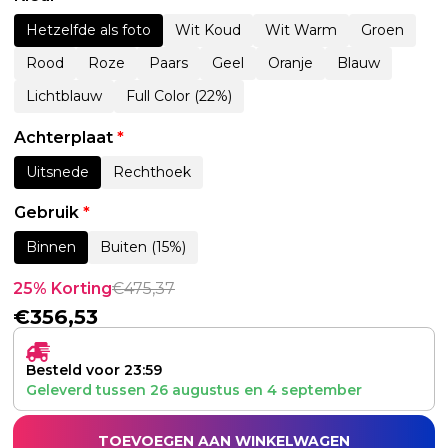
Hetzelfde als foto
Wit Koud
Wit Warm
Groen
Rood
Roze
Paars
Geel
Oranje
Blauw
Lichtblauw
Full Color (22%)
Achterplaat
*
Uitsnede
Rechthoek
Gebruik
*
Binnen
Buiten (15%)
25% Korting
€
475,37
€
356,53
Besteld voor 23:59
Geleverd tussen
26 augustus
en
4 september
TOEVOEGEN AAN WINKELWAGEN