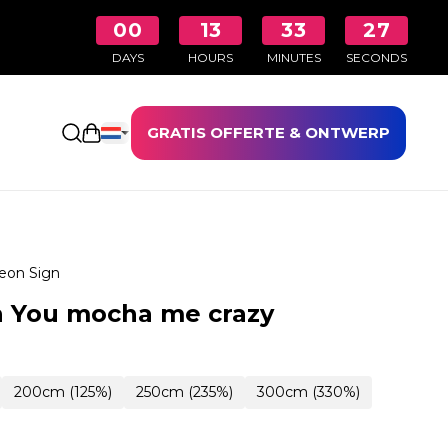
00
13
33
26
DAYS
HOURS
MINUTES
SECONDS
GRATIS OFFERTE & ONTWERP
Winkelwagen openen
eon Sign
n You mocha me crazy
200cm (125%)
250cm (235%)
300cm (330%)