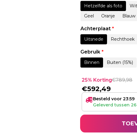
Hetzelfde als foto
Wi
Geel
Oranje
Blauw
Achterplaat
*
Uitsnede
Rechthoek
Gebruik
*
Binnen
Buiten (15%)
25% Korting
€
789,98
€
592,49
Besteld voor 23:59
Geleverd tussen
26
TOE