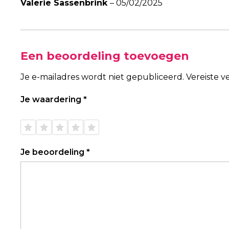
Valerie Sassenbrink
–
05/02/2025
Een beoordeling toevoegen
Je e-mailadres wordt niet gepubliceerd.
Vereiste 
Je waardering
*
1 van
2 van
3 van
4 van
5 van
de 5
de 5
de 5
de 5
de 5
sterren
sterren
sterren
sterren
sterren
Je beoordeling
*