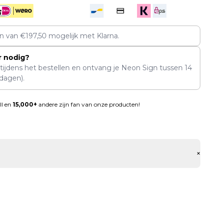
en van
€
197,50
mogelijk met Klarna.
r nodig?
 tijdens het bestellen en ontvang je Neon Sign tussen
14
dagen).
ll en
15,000+
andere zijn fan van onze producten!
+