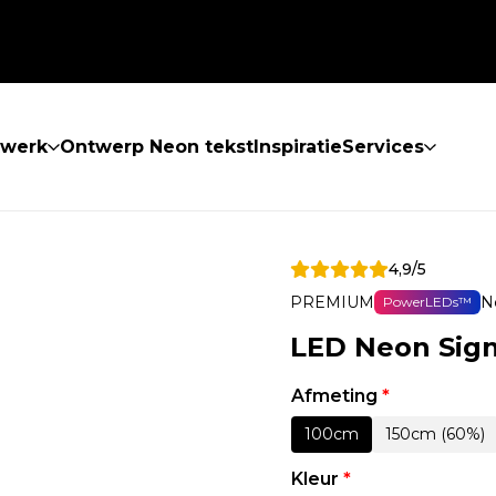
twerk
Ontwerp Neon tekst
Inspiratie
Services
4,9/5
PREMIUM
N
PowerLEDs™
LED Neon Sig
Afmeting
*
100cm
150cm (60%)
Kleur
*