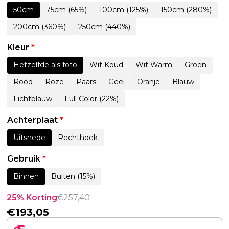
50cm
75cm (65%)
100cm (125%)
150cm (280%)
200cm (360%)
250cm (440%)
Kleur
*
Hetzelfde als foto
Wit Koud
Wit Warm
Groen
Rood
Roze
Paars
Geel
Oranje
Blauw
Lichtblauw
Full Color (22%)
Achterplaat
*
Uitsnede
Rechthoek
Gebruik
*
Binnen
Buiten (15%)
25% Korting
€
257,40
€
193,05