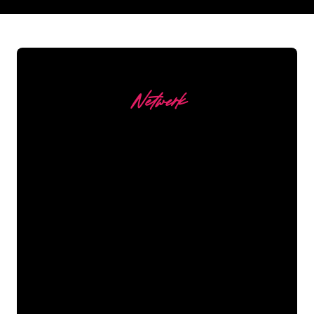
REGULAR
SUPPLIERS
Netwerk
Onze Klanten
De Neon specialisten van The Neon
Company staan voor je klaar om jouw
bedrijfsnaam, logo of merk op een
sfeervolle en krachtige manier om te
zetten in Neon verlichting. Met ruim
5000+ bedrijven en bekende merken in
ons klantenbestand ben je bij ons aan
het juiste adres voor een duurzame
Neon Sign tegen de laagste