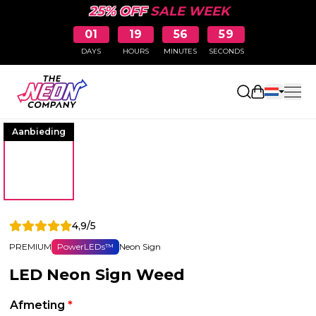
25% OFF
SALE WEEK
01
19
56
59
DAYS
HOURS
MINUTES
SECONDS
Winkelwag
Aanbieding
4,9/5
PREMIUM
PowerLEDs™
Neon Sign
LED Neon Sign Weed
Afmeting
*