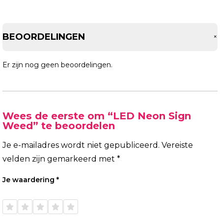
BEOORDELINGEN
Er zijn nog geen beoordelingen.
Wees de eerste om “LED Neon Sign
Weed” te beoordelen
Je e-mailadres wordt niet gepubliceerd.
Vereiste
velden zijn gemarkeerd met
*
Je waardering
*
1 van
2 van
3 van
4 van
5 van
de 5
de 5
de 5
de 5
de 5
sterren
sterren
sterren
sterren
sterren