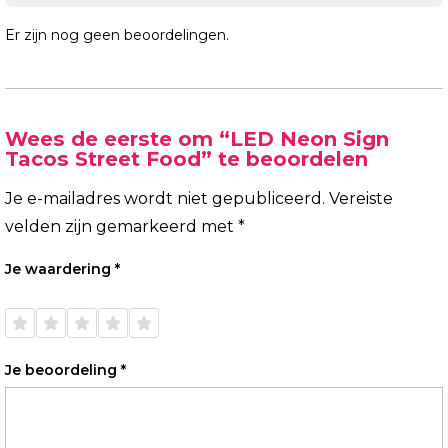
Er zijn nog geen beoordelingen.
Wees de eerste om “LED Neon Sign
Tacos Street Food” te beoordelen
Je e-mailadres wordt niet gepubliceerd.
Vereiste
velden zijn gemarkeerd met
*
Je waardering
*
1 van
2 van
3 van
4 van
5 van
de 5
de 5
de 5
de 5
de 5
sterren
sterren
sterren
sterren
sterren
Je beoordeling
*