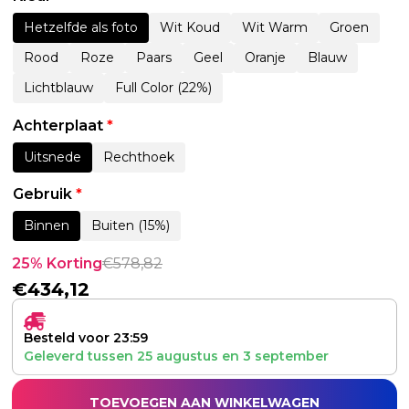
Hetzelfde als foto
Wit Koud
Wit Warm
Groen
Rood
Roze
Paars
Geel
Oranje
Blauw
Lichtblauw
Full Color (22%)
Achterplaat
*
Uitsnede
Rechthoek
Gebruik
*
Binnen
Buiten (15%)
25% Korting
€
578,82
€
434,12
Besteld voor 23:59
Geleverd tussen
25 augustus
en
3 september
TOEVOEGEN AAN WINKELWAGEN