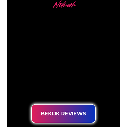
Netwerk
Onze Klanten
De Neon specialisten van The Neon
Company staan voor je klaar om jouw
bedrijfsnaam, logo of merk op een
sfeervolle en krachtige manier om te
zetten in Neon verlichting. Met ruim
5000+ bedrijven en bekende merken in
ons klantenbestand ben je bij ons aan
het juiste adres voor een duurzame
Neon Sign tegen de laagste
prijsgarantie.
BEKIJK REVIEWS