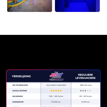
Waarom een Neon Sign van
The Neon Company