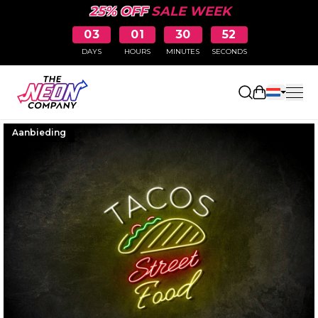
25% OFF
SALE WEEK
03
01
30
52
DAYS
HOURS
MINUTES
SECONDS
Winkelwag
Aanbieding