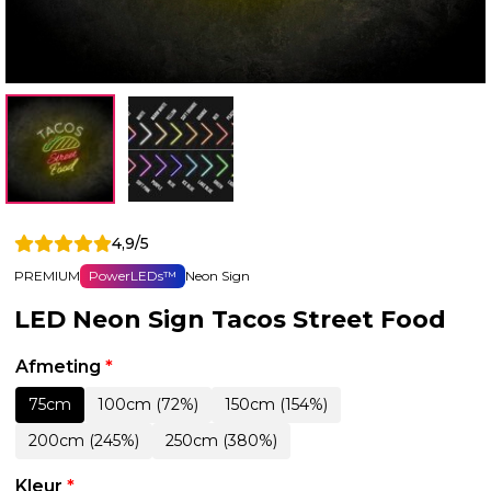
4,9/5
PREMIUM
PowerLEDs™
Neon Sign
LED Neon Sign Tacos Street Food
Afmeting
*
75cm
100cm (72%)
150cm (154%)
200cm (245%)
250cm (380%)
Kleur
*