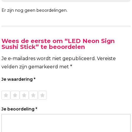
Er zijn nog geen beoordelingen.
Wees de eerste om “LED Neon Sign
Sushi Stick” te beoordelen
Je e-mailadres wordt niet gepubliceerd.
Vereiste
velden zijn gemarkeerd met
*
Je waardering
*
1 van
2 van
3 van
4 van
5 van
de 5
de 5
de 5
de 5
de 5
sterren
sterren
sterren
sterren
sterren
Je beoordeling
*