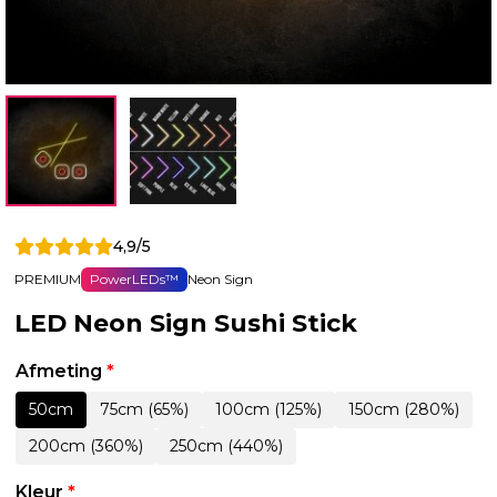
4,9/5
PREMIUM
PowerLEDs™
Neon Sign
LED Neon Sign Sushi Stick
Afmeting
*
50cm
75cm (65%)
100cm (125%)
150cm (280%)
200cm (360%)
250cm (440%)
Kleur
*