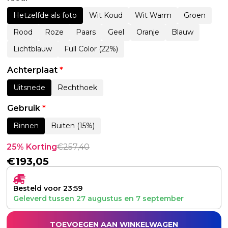
Hetzelfde als foto
Wit Koud
Wit Warm
Groen
Rood
Roze
Paars
Geel
Oranje
Blauw
Lichtblauw
Full Color (22%)
Achterplaat
*
Uitsnede
Rechthoek
Gebruik
*
Binnen
Buiten (15%)
25% Korting
€
257,40
€
193,05
Besteld voor 23:59
Geleverd tussen
27 augustus
en
7 september
TOEVOEGEN AAN WINKELWAGEN