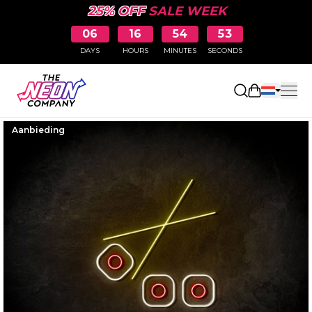
25% OFF
SALE WEEK
06
16
54
53
DAYS
HOURS
MINUTES
SECONDS
Winkelwag
Aanbieding