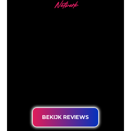
Netwerk
Onze Klanten
De Neon specialisten van The Neon
Company staan voor je klaar om jouw
bedrijfsnaam, logo of merk op een
sfeervolle en krachtige manier om te
zetten in Neon verlichting. Met ruim
5000+ bedrijven en bekende merken in
ons klantenbestand ben je bij ons aan
het juiste adres voor een duurzame
Neon Sign tegen de laagste
prijsgarantie.
BEKIJK REVIEWS