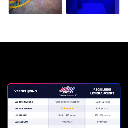
Waarom een Neon Sign van
The Neon Company