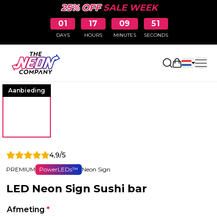
25% OFF
SALE WEEK
01
17
09
51
DAYS
HOURS
MINUTES
SECONDS
Winkelwag
Aanbieding
4,9/5
PREMIUM
PowerLEDs™
Neon Sign
LED Neon Sign Sushi bar
Afmeting
*