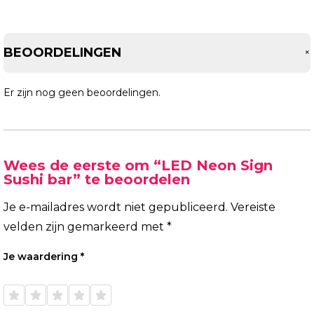
BEOORDELINGEN
Er zijn nog geen beoordelingen.
Wees de eerste om “LED Neon Sign
Sushi bar” te beoordelen
Je e-mailadres wordt niet gepubliceerd.
Vereiste
velden zijn gemarkeerd met
*
Je waardering
*
1 van
2 van
3 van
4 van
5 van
de 5
de 5
de 5
de 5
de 5
sterren
sterren
sterren
sterren
sterren