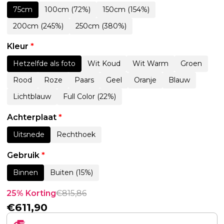
75cm
100cm (72%)
150cm (154%)
200cm (245%)
250cm (380%)
Kleur
*
Hetzelfde als foto
Wit Koud
Wit Warm
Groen
Rood
Roze
Paars
Geel
Oranje
Blauw
Lichtblauw
Full Color (22%)
Achterplaat
*
Uitsnede
Rechthoek
Gebruik
*
Binnen
Buiten (15%)
25% Korting
€
815,86
€
611,90