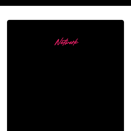
REGULAR
SUPPLIERS
Netwerk
Onze Klanten
De Neon specialisten van The Neon
Company staan voor je klaar om jouw
bedrijfsnaam, logo of merk op een
sfeervolle en krachtige manier om te
zetten in Neon verlichting. Met ruim
5000+ bedrijven en bekende merken in
ons klantenbestand ben je bij ons aan
het juiste adres voor een duurzame
Neon Sign tegen de laagste