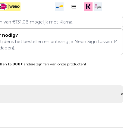
en van
€
131,08
mogelijk met Klarna.
r nodig?
 tijdens het bestellen en ontvang je Neon Sign tussen
14
dagen).
ll en
15,000+
andere zijn fan van onze producten!
+