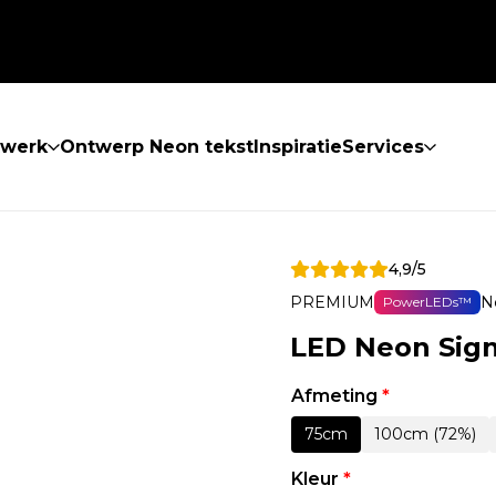
twerk
Ontwerp Neon tekst
Inspiratie
Services
4,9/5
PREMIUM
N
PowerLEDs™
LED Neon Sig
Afmeting
*
75cm
100cm (72%)
Kleur
*