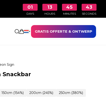
01
13
45
43
DAYS
HOURS
MINUTES
SECONDS
GRATIS OFFERTE & ONTWERP
Winkelwagen openen
eon Sign
n Snackbar
150cm (154%)
200cm (245%)
250cm (380%)