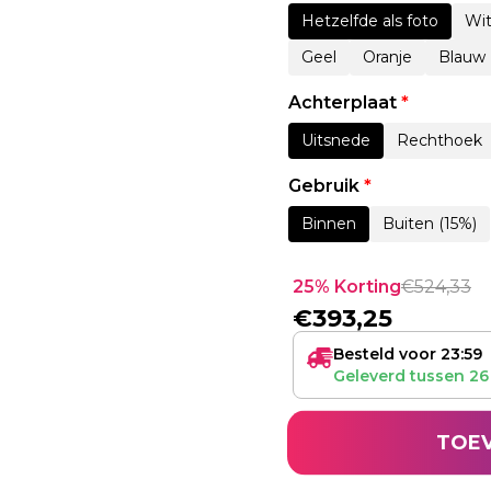
Hetzelfde als foto
Wi
Geel
Oranje
Blauw
Achterplaat
*
Uitsnede
Rechthoek
Gebruik
*
Binnen
Buiten (15%)
25% Korting
€
524,33
€
393,25
Besteld voor 23:59
Geleverd tussen
26
TOE