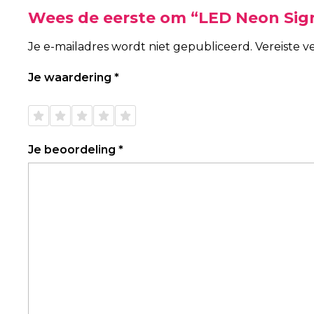
Wees de eerste om “LED Neon Sig
Je e-mailadres wordt niet gepubliceerd.
Vereiste 
Je waardering
*
1 van
2 van
3 van
4 van
5 van
de 5
de 5
de 5
de 5
de 5
sterren
sterren
sterren
sterren
sterren
Je beoordeling
*