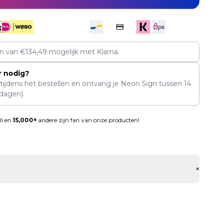
en van
€
134,49
mogelijk met Klarna.
r nodig?
 tijdens het bestellen en ontvang je Neon Sign tussen
14
dagen).
ll en
15,000+
andere zijn fan van onze producten!
+