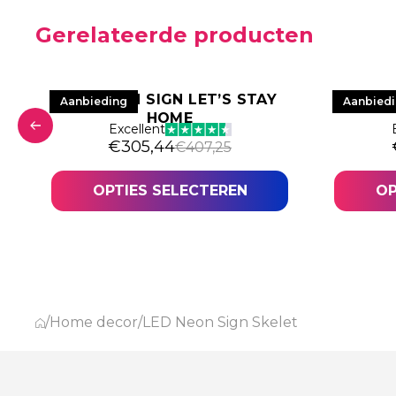
Gerelateerde producten
LED NEON SIGN LET’S STAY
LE
Aanbieding
Aanbied
HOME
Excellent
was: €243,78.
84.
Oorspronkelijke prijs was: €407,25.
Huidige prijs is: €305,44.
€
305,44
€
407,25
OPTIES SELECTEREN
OP
/
Home decor
/
LED Neon Sign Skelet