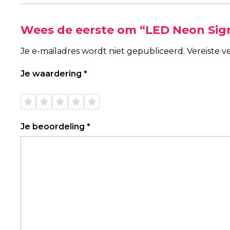
Wees de eerste om “LED Neon Sign
Je e-mailadres wordt niet gepubliceerd.
Vereiste 
Je waardering
*
1 van
2 van
3 van
4 van
5 van
de 5
de 5
de 5
de 5
de 5
sterren
sterren
sterren
sterren
sterren
Je beoordeling
*