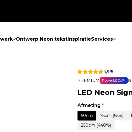
twerk
Ontwerp Neon tekst
Inspiratie
Services
4,9/5
PREMIUM
N
PowerLEDs™
LED Neon Sign
Afmeting
*
50cm
75cm (65%)
250cm (440%)