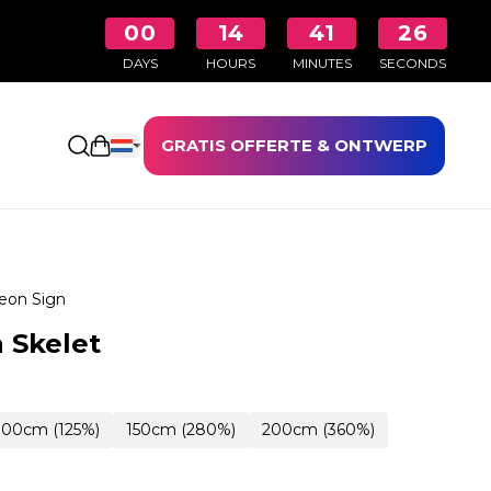
00
14
41
25
DAYS
HOURS
MINUTES
SECONDS
GRATIS OFFERTE & ONTWERP
Winkelwagen openen
eon Sign
 Skelet
100cm (125%)
150cm (280%)
200cm (360%)