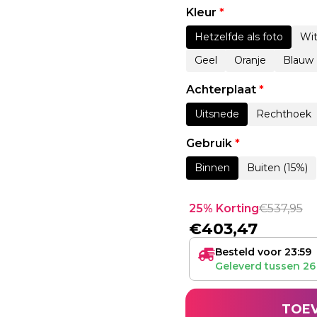
Kleur
*
Hetzelfde als foto
Wi
Geel
Oranje
Blauw
Achterplaat
*
Uitsnede
Rechthoek
Gebruik
*
Binnen
Buiten (15%)
25% Korting
€
537,95
€
403,47
Besteld voor 23:59
Geleverd tussen
26
TOE