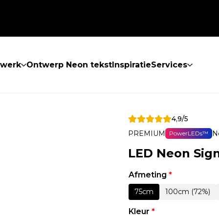
twerk
Ontwerp Neon tekst
Inspiratie
Services
4,9/5
PREMIUM
N
PowerLEDs™
LED Neon Sign
Afmeting
*
75cm
100cm (72%)
Kleur
*