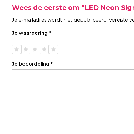
Wees de eerste om “LED Neon Sig
Je e-mailadres wordt niet gepubliceerd.
Vereiste 
Je waardering
*
1 van
2 van
3 van
4 van
5 van
de 5
de 5
de 5
de 5
de 5
sterren
sterren
sterren
sterren
sterren
Je beoordeling
*