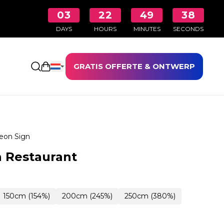
03
22
49
36
DAYS
HOURS
MINUTES
SECONDS
GRATIS OFFERTE & ONTWERP
Winkelwagen openen
eon Sign
 Restaurant
150cm (154%)
200cm (245%)
250cm (380%)