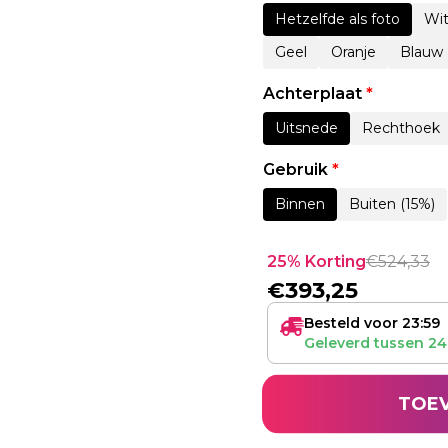
Hetzelfde als foto
Wi
Geel
Oranje
Blauw
Achterplaat
*
Uitsnede
Rechthoek
Gebruik
*
Binnen
Buiten (15%)
25% Korting
€
524,33
€
393,25
Besteld voor 23:59
Geleverd tussen
24
TOE