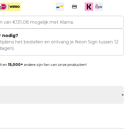
en van
€
131,08
mogelijk met Klarna.
r nodig?
 tijdens het bestellen en ontvang je Neon Sign tussen
12
dagen).
ll en
15,000+
andere zijn fan van onze producten!
+