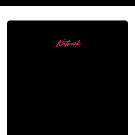
REGULAR
SUPPLIERS
Netwerk
Onze Klanten
De Neon specialisten van The Neon
Company staan voor je klaar om jouw
bedrijfsnaam, logo of merk op een
sfeervolle en krachtige manier om te
zetten in Neon verlichting. Met ruim
5000+ bedrijven en bekende merken in
ons klantenbestand ben je bij ons aan
het juiste adres voor een duurzame
Neon Sign tegen de laagste