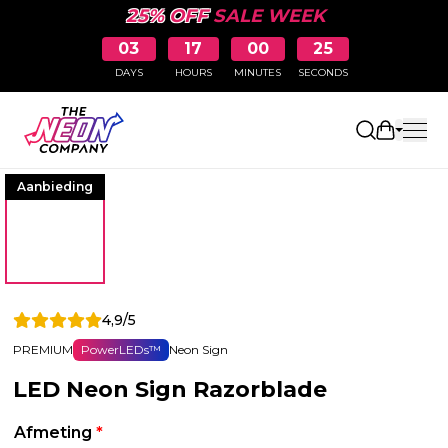
25% OFF
SALE WEEK
03
17
00
25
DAYS
HOURS
MINUTES
SECONDS
Winkelw
Aanbieding
4,9/5
PREMIUM
PowerLEDs™
Neon Sign
LED Neon Sign Razorblade
Afmeting
*