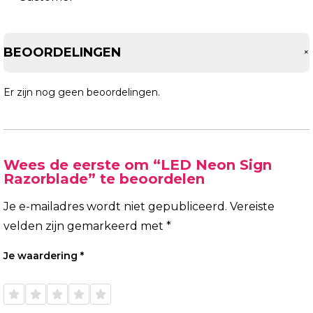
BEOORDELINGEN
Er zijn nog geen beoordelingen.
Wees de eerste om “LED Neon Sign
Razorblade” te beoordelen
Je e-mailadres wordt niet gepubliceerd.
Vereiste
velden zijn gemarkeerd met
*
Je waardering
*
1 van
2 van
3 van
4 van
5 van
de 5
de 5
de 5
de 5
de 5
sterren
sterren
sterren
sterren
sterren