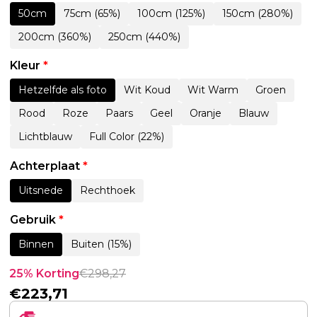
50cm
75cm (65%)
100cm (125%)
150cm (280%)
200cm (360%)
250cm (440%)
Kleur
*
Hetzelfde als foto
Wit Koud
Wit Warm
Groen
Rood
Roze
Paars
Geel
Oranje
Blauw
Lichtblauw
Full Color (22%)
Achterplaat
*
Uitsnede
Rechthoek
Gebruik
*
Binnen
Buiten (15%)
25% Korting
€
298,27
€
223,71