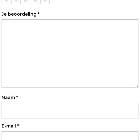
sterren
sterren
sterren
sterren
sterren
Je beoordeling
*
Naam
*
E-mail
*