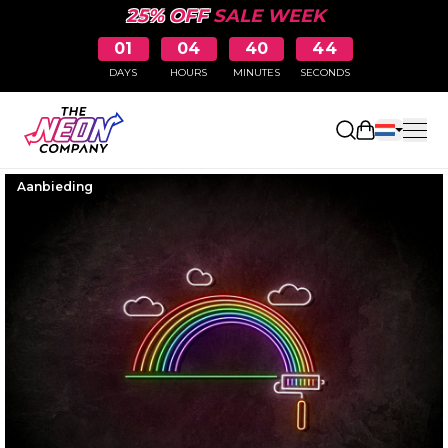
25% OFF
SALE WEEK
01
04
40
44
DAYS
HOURS
MINUTES
SECONDS
Winkelwag
Aanbieding