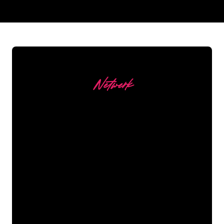
REGULAR
SUPPLIERS
Netwerk
Onze Klanten
De Neon specialisten van The Neon
Company staan voor je klaar om jouw
bedrijfsnaam, logo of merk op een
sfeervolle en krachtige manier om te
zetten in Neon verlichting. Met ruim
5000+ bedrijven en bekende merken in
ons klantenbestand ben je bij ons aan
het juiste adres voor een duurzame