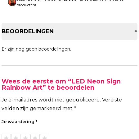
producten!
BEOORDELINGEN
Er zijn nog geen beoordelingen.
Wees de eerste om “LED Neon Sign
Rainbow Art” te beoordelen
Je e-mailadres wordt niet gepubliceerd.
Vereiste
velden zijn gemarkeerd met
*
Je waardering
*
1 van
2 van
3 van
4 van
5 van
de 5
de 5
de 5
de 5
de 5