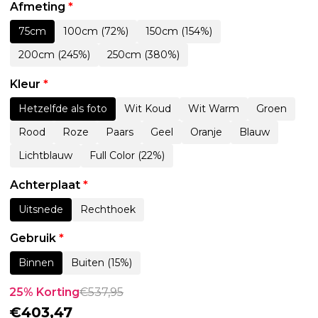
Afmeting
*
75cm
100cm (72%)
150cm (154%)
200cm (245%)
250cm (380%)
Kleur
*
Hetzelfde als foto
Wit Koud
Wit Warm
Groen
Rood
Roze
Paars
Geel
Oranje
Blauw
Lichtblauw
Full Color (22%)
Achterplaat
*
Uitsnede
Rechthoek
Gebruik
*
Binnen
Buiten (15%)
25% Korting
€
537,95
€
403,47