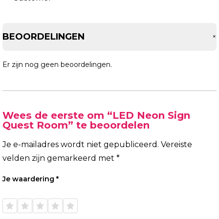
BEOORDELINGEN
Er zijn nog geen beoordelingen.
Wees de eerste om “LED Neon Sign
Quest Room” te beoordelen
Je e-mailadres wordt niet gepubliceerd.
Vereiste
velden zijn gemarkeerd met
*
Je waardering
*
1 van
2 van
3 van
4 van
5 van
de 5
de 5
de 5
de 5
de 5
sterren
sterren
sterren
sterren
sterren