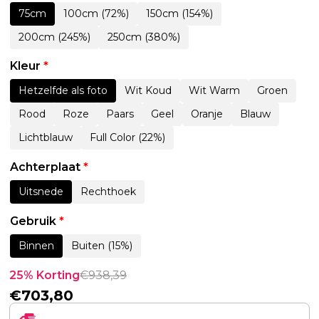
75cm
100cm (72%)
150cm (154%)
200cm (245%)
250cm (380%)
Kleur
*
Hetzelfde als foto
Wit Koud
Wit Warm
Groen
Rood
Roze
Paars
Geel
Oranje
Blauw
Lichtblauw
Full Color (22%)
Achterplaat
*
Uitsnede
Rechthoek
Gebruik
*
Binnen
Buiten (15%)
25% Korting
€
938,39
€
703,80