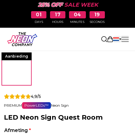
25% OFF
SALE WEEK
01
17
04
19
DAYS
HOURS
MINUTES
SECONDS
Winkelwag
Aanbieding
4,9/5
PREMIUM
PowerLEDs™
Neon Sign
LED Neon Sign Quest Room
Afmeting
*