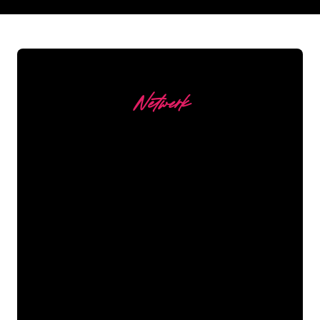
REGULAR
SUPPLIERS
Netwerk
Onze Klanten
De Neon specialisten van The Neon
Company staan voor je klaar om jouw
bedrijfsnaam, logo of merk op een
sfeervolle en krachtige manier om te
zetten in Neon verlichting. Met ruim
5000+ bedrijven en bekende merken in
ons klantenbestand ben je bij ons aan
het juiste adres voor een duurzame
Neon Sign tegen de laagste