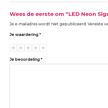
Wees de eerste om “LED Neon Sig
Je e-mailadres wordt niet gepubliceerd.
Vereiste 
Je waardering
*
1 van
2 van
3 van
4 van
5 van
de 5
de 5
de 5
de 5
de 5
sterren
sterren
sterren
sterren
sterren
Je beoordeling
*