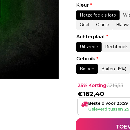
Kleur
*
Hetzelfde als foto
Wi
Geel
Oranje
Blauw
Achterplaat
*
Uitsnede
Rechthoek
Gebruik
*
Binnen
Buiten (15%)
25% Korting
€
216,53
€
162,40
Besteld voor 23:59
Geleverd tussen
25
TOE