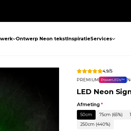
twerk
Ontwerp Neon tekst
Inspiratie
Services
4,9/5
PREMIUM
N
PowerLEDs™
LED Neon Sig
Afmeting
*
50cm
75cm (65%)
250cm (440%)