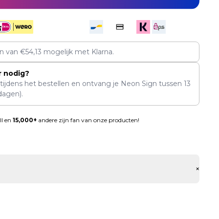
en van
€
54,13
mogelijk met Klarna.
r nodig?
 tijdens het bestellen en ontvang je Neon Sign tussen
13
dagen).
ll en
15,000+
andere zijn fan van onze producten!
+