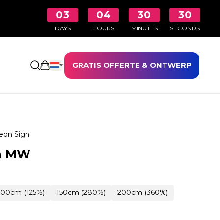
03
04
30
28
DAYS
HOURS
MINUTES
SECONDS
GRATIS OFFERTE & ONTWERP
Winkelwagen openen
eon Sign
n MW
100cm (125%)
150cm (280%)
200cm (360%)