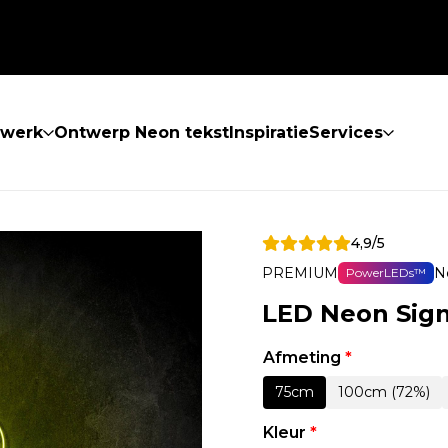
twerk
Ontwerp Neon tekst
Inspiratie
Services
4,9/5
PREMIUM
N
PowerLEDs™
LED Neon Sign
Afmeting
*
75cm
100cm (72%)
Kleur
*