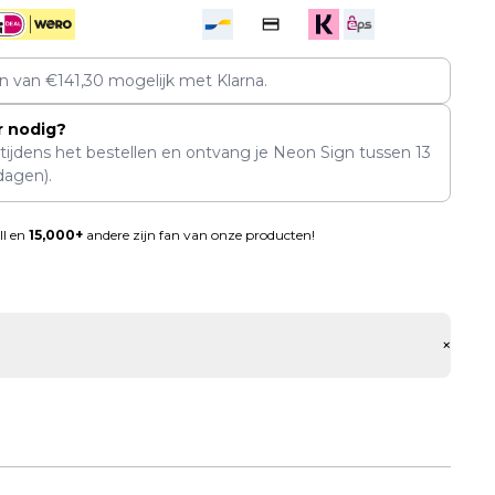
en van
€
141,30
mogelijk met Klarna.
r nodig?
 tijdens het bestellen en ontvang je Neon Sign tussen
13
dagen).
ll en
15,000+
andere zijn fan van onze producten!
+