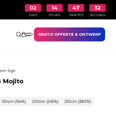
02
14
47
30
DAYS
HOURS
MINUTES
SECONDS
GRATIS OFFERTE & ONTWERP
Winkelwagen openen
eon Sign
 Mojito
150cm (154%)
200cm (245%)
250cm (380%)