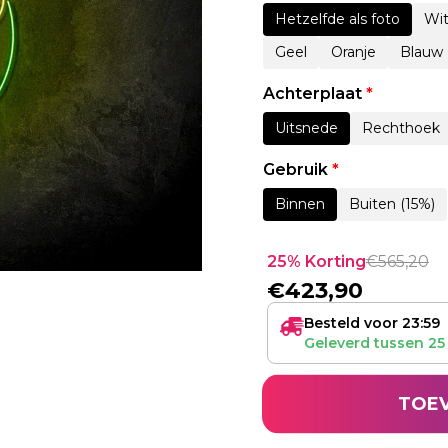
Hetzelfde als foto
Wi
Geel
Oranje
Blauw
Achterplaat
*
Uitsnede
Rechthoek
Gebruik
*
Binnen
Buiten (15%)
25% Korting
€
565,20
€
423,90
Besteld voor 23:59
Geleverd tussen
25
TOE