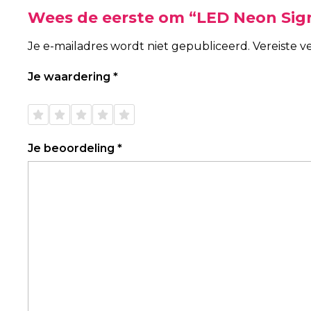
Wees de eerste om “LED Neon Sign
Je e-mailadres wordt niet gepubliceerd.
Vereiste 
Je waardering
*
1 van
2 van
3 van
4 van
5 van
de 5
de 5
de 5
de 5
de 5
sterren
sterren
sterren
sterren
sterren
Je beoordeling
*