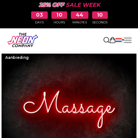
25% OFF
SALE WEEK
03
10
44
10
DAYS
HOURS
MINUTES
SECONDS
Winkelwag
Aanbieding