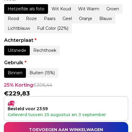
Hetzelfde als foto
Wit Koud
Wit Warm
Groen
Rood
Roze
Paars
Geel
Oranje
Blauw
Lichtblauw
Full Color (22%)
Achterplaat
*
Uitsnede
Rechthoek
Gebruik
*
Binnen
Buiten (15%)
25% Korting
€
306,44
€
229,83
Besteld voor 23:59
Geleverd tussen
25 augustus
en
3 september
TOEVOEGEN AAN WINKELWAGEN