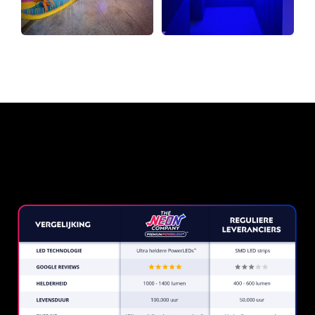
Waarom een Neon Sign van
The Neon Company