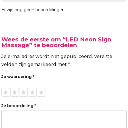
Er zijn nog geen beoordelingen.
Wees de eerste om “LED Neon Sign
Massage” te beoordelen
Je e-mailadres wordt niet gepubliceerd.
Vereiste
velden zijn gemarkeerd met
*
Je waardering
*
1 van
2 van
3 van
4 van
5 van
de 5
de 5
de 5
de 5
de 5
sterren
sterren
sterren
sterren
sterren
Je beoordeling
*