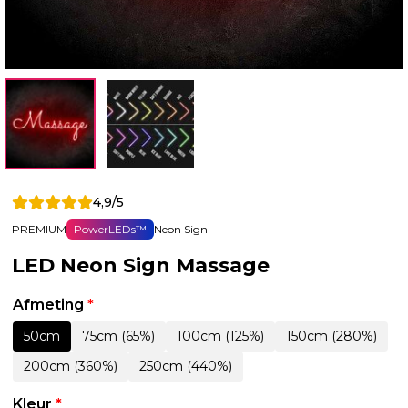
4,9/5
PREMIUM
PowerLEDs™
Neon Sign
LED Neon Sign Massage
Afmeting
*
50cm
75cm (65%)
100cm (125%)
150cm (280%)
200cm (360%)
250cm (440%)
Kleur
*