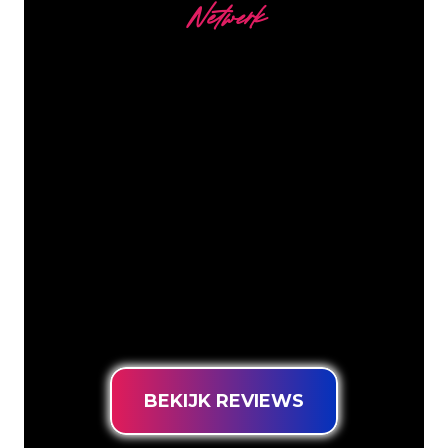
Netwerk
Onze Klanten
De Neon specialisten van The Neon
Company staan voor je klaar om jouw
bedrijfsnaam, logo of merk op een
sfeervolle en krachtige manier om te
zetten in Neon verlichting. Met ruim
5000+ bedrijven en bekende merken in
ons klantenbestand ben je bij ons aan
het juiste adres voor een duurzame
Neon Sign tegen de laagste
prijsgarantie.
BEKIJK REVIEWS