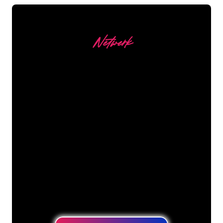
Netwerk
Onze Klanten
De Neon specialisten van The Neon
Company staan voor je klaar om jouw
bedrijfsnaam, logo of merk op een
sfeervolle en krachtige manier om te
zetten in Neon verlichting. Met ruim
5000+ bedrijven en bekende merken in
ons klantenbestand ben je bij ons aan
het juiste adres voor een duurzame
Neon Sign tegen de laagste
prijsgarantie.