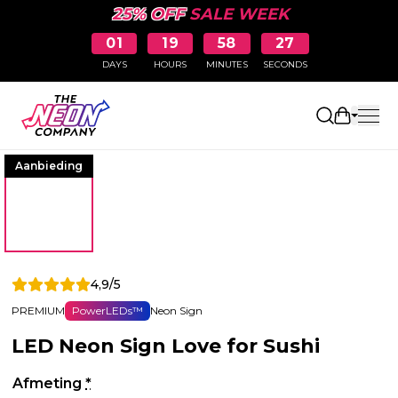
25% OFF
SALE WEEK
01
19
58
27
DAYS
HOURS
MINUTES
SECONDS
Winkelw
Aanbieding
4,9/5
PREMIUM
PowerLEDs™
Neon Sign
LED Neon Sign Love for Sushi
Afmeting
*