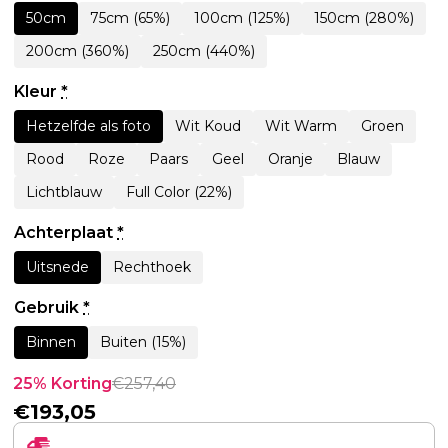
50cm
75cm (65%)
100cm (125%)
150cm (280%)
200cm (360%)
250cm (440%)
Kleur
*
Hetzelfde als foto
Wit Koud
Wit Warm
Groen
Rood
Roze
Paars
Geel
Oranje
Blauw
Lichtblauw
Full Color (22%)
Achterplaat
*
Uitsnede
Rechthoek
Gebruik
*
Binnen
Buiten (15%)
25% Korting
€
257,40
€
193,05