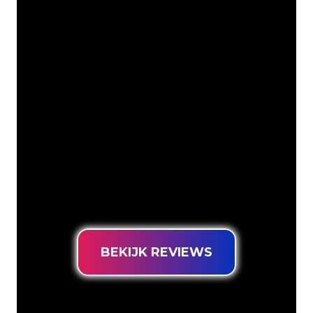
Onze Klanten
De Neon specialisten van The Neon
Company staan voor je klaar om jouw
bedrijfsnaam, logo of merk op een
sfeervolle en krachtige manier om te
zetten in Neon verlichting. Met ruim
5000+ bedrijven en bekende merken in
ons klantenbestand ben je bij ons aan
het juiste adres voor een duurzame
Neon Sign tegen de laagste
prijsgarantie.
BEKIJK REVIEWS