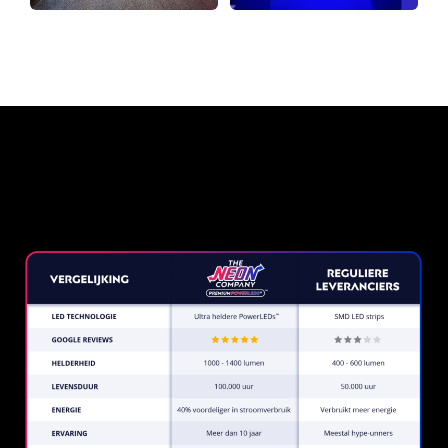
Waarom een Neon Sign van
The Neon Company