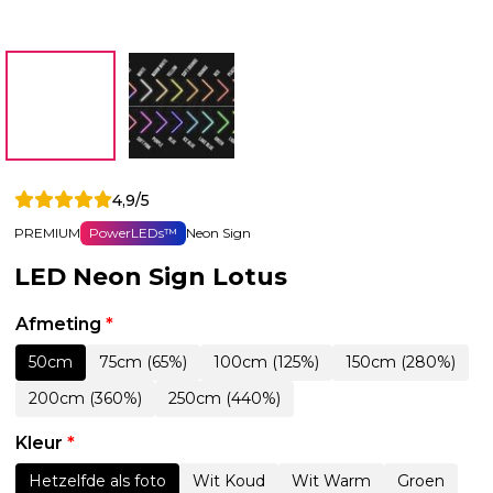
4,9/5
PREMIUM
PowerLEDs™
Neon Sign
LED Neon Sign Lotus
Afmeting
*
50cm
75cm (65%)
100cm (125%)
150cm (280%)
200cm (360%)
250cm (440%)
Kleur
*
Hetzelfde als foto
Wit Koud
Wit Warm
Groen