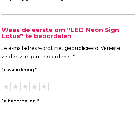
Wees de eerste om “LED Neon Sign
Lotus” te beoordelen
Je e-mailadres wordt niet gepubliceerd.
Vereiste
velden zijn gemarkeerd met
*
Je waardering
*
1 van
2 van
3 van
4 van
5 van
de 5
de 5
de 5
de 5
de 5
sterren
sterren
sterren
sterren
sterren
Je beoordeling
*