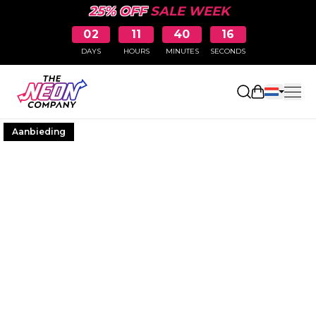
25% OFF
SALE WEEK
02
11
40
16
DAYS
HOURS
MINUTES
SECONDS
Winkelwag
Aanbieding