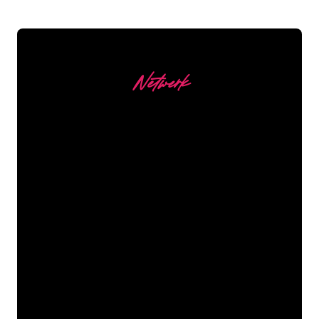
Netwerk
Onze Klanten
De Neon specialisten van The Neon
Company staan voor je klaar om jouw
bedrijfsnaam, logo of merk op een
sfeervolle en krachtige manier om te
zetten in Neon verlichting. Met ruim
5000+ bedrijven en bekende merken in
ons klantenbestand ben je bij ons aan
het juiste adres voor een duurzame
Neon Sign tegen de laagste
prijsgarantie.