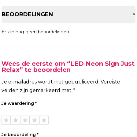
BEOORDELINGEN
Er zijn nog geen beoordelingen.
Wees de eerste om “LED Neon Sign Just
Relax” te beoordelen
Je e-mailadres wordt niet gepubliceerd.
Vereiste
velden zijn gemarkeerd met
*
Je waardering
*
1 van
2 van
3 van
4 van
5 van
de 5
de 5
de 5
de 5
de 5
sterren
sterren
sterren
sterren
sterren
Je beoordeling
*