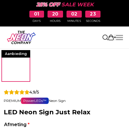
25% OFF
SALE WEEK
01
20
02
23
DAYS
HOURS
MINUTES
SECONDS
Winkelw
Aanbieding
4,9/5
PREMIUM
PowerLEDs™
Neon Sign
LED Neon Sign Just Relax
Afmeting
*