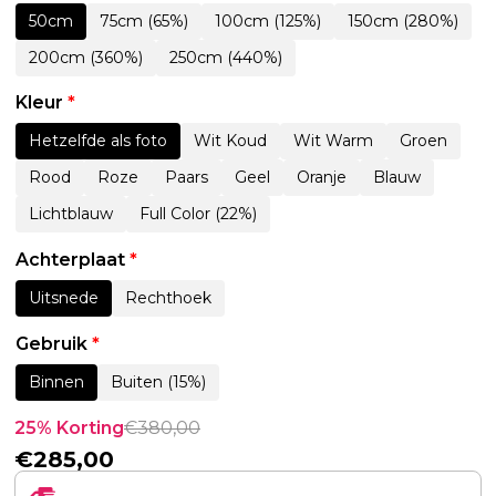
50cm
75cm (65%)
100cm (125%)
150cm (280%)
200cm (360%)
250cm (440%)
Kleur
*
Hetzelfde als foto
Wit Koud
Wit Warm
Groen
Rood
Roze
Paars
Geel
Oranje
Blauw
Lichtblauw
Full Color (22%)
Achterplaat
*
Uitsnede
Rechthoek
Gebruik
*
Binnen
Buiten (15%)
25% Korting
€
380,00
€
285,00