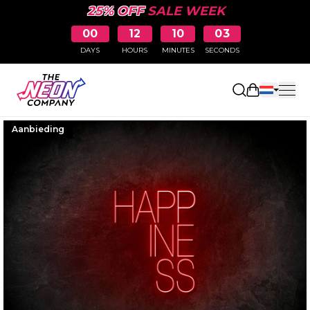
25% OFF
SALE WEEK
00
12
10
02
DAYS
HOURS
MINUTES
SECONDS
Winkelwag
Aanbieding