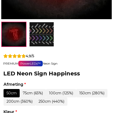
4,9/5
PREMIUM
PowerLEDs™
Neon Sign
LED Neon Sign Happiness
Afmeting
*
50cm
75cm (65%)
100cm (125%)
150cm (280%)
200cm (360%)
250cm (440%)
Kleur
*