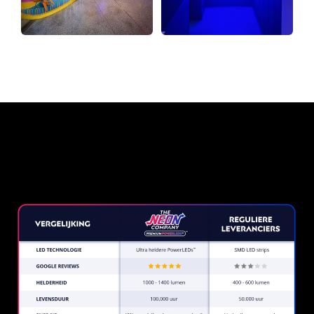
Waarom een Neon Sign van
The Neon Company