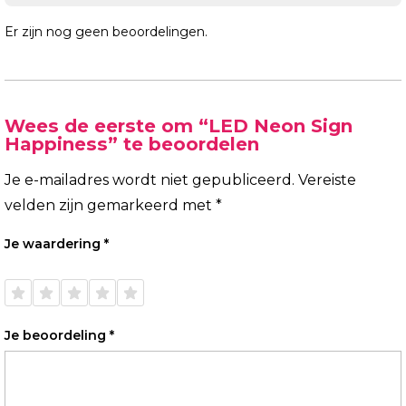
Er zijn nog geen beoordelingen.
Wees de eerste om “LED Neon Sign
Happiness” te beoordelen
Je e-mailadres wordt niet gepubliceerd.
Vereiste
velden zijn gemarkeerd met
*
Je waardering
*
1 van
2 van
3 van
4 van
5 van
de 5
de 5
de 5
de 5
de 5
sterren
sterren
sterren
sterren
sterren
Je beoordeling
*