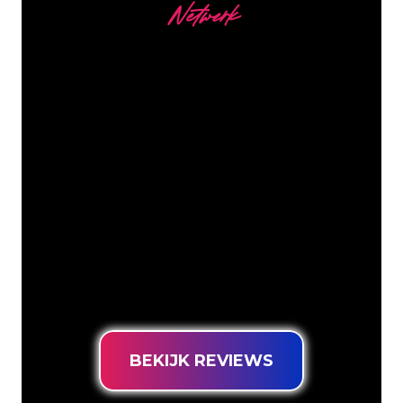
Netwerk
Onze Klanten
De Neon specialisten van The Neon
Company staan voor je klaar om jouw
bedrijfsnaam, logo of merk op een
sfeervolle en krachtige manier om te
zetten in Neon verlichting. Met ruim
5000+ bedrijven en bekende merken in
ons klantenbestand ben je bij ons aan
het juiste adres voor een duurzame
Neon Sign tegen de laagste
prijsgarantie.
BEKIJK REVIEWS