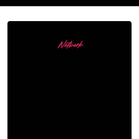
REGULAR
SUPPLIERS
Netwerk
Onze Klanten
De Neon specialisten van The Neon
Company staan voor je klaar om jouw
bedrijfsnaam, logo of merk op een
sfeervolle en krachtige manier om te
zetten in Neon verlichting. Met ruim
5000+ bedrijven en bekende merken in
ons klantenbestand ben je bij ons aan
het juiste adres voor een duurzame
Neon Sign tegen de laagste