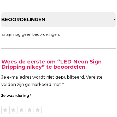
BEOORDELINGEN
Er zijn nog geen beoordelingen.
Wees de eerste om “LED Neon Sign
Dripping nikey” te beoordelen
Je e-mailadres wordt niet gepubliceerd.
Vereiste
velden zijn gemarkeerd met
*
Je waardering
*
1 van
2 van
3 van
4 van
5 van
de 5
de 5
de 5
de 5
de 5
sterren
sterren
sterren
sterren
sterren