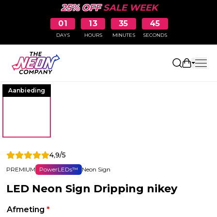
25% OFF
SALE WEEK
01
13
35
45
DAYS
HOURS
MINUTES
SECONDS
Winkelw
Aanbieding
4,9/5
PREMIUM
PowerLEDs™
Neon Sign
LED Neon Sign Dripping nikey
Afmeting
*