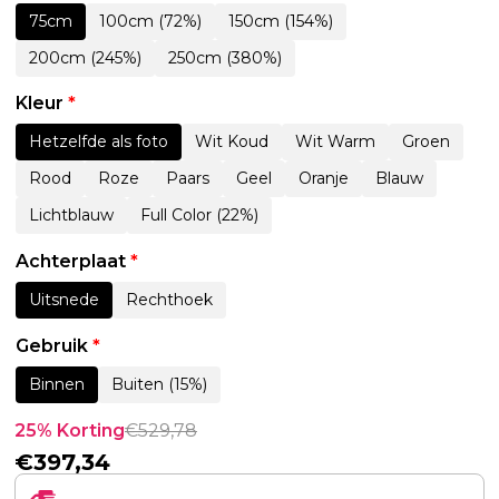
75cm
100cm (72%)
150cm (154%)
200cm (245%)
250cm (380%)
Kleur
*
Hetzelfde als foto
Wit Koud
Wit Warm
Groen
Rood
Roze
Paars
Geel
Oranje
Blauw
Lichtblauw
Full Color (22%)
Achterplaat
*
Uitsnede
Rechthoek
Gebruik
*
Binnen
Buiten (15%)
25% Korting
€
529,78
€
397,34