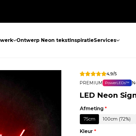
twerk
Ontwerp Neon tekst
Inspiratie
Services
4,9/5
PREMIUM
N
PowerLEDs™
LED Neon Sig
Afmeting
*
75cm
100cm (72%)
Kleur
*