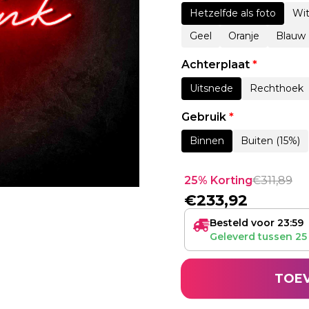
Hetzelfde als foto
Wi
Geel
Oranje
Blauw
Achterplaat
*
Uitsnede
Rechthoek
Gebruik
*
Binnen
Buiten (15%)
25% Korting
€
311,89
€
233,92
Besteld voor 23:59
Geleverd tussen
25
TOE