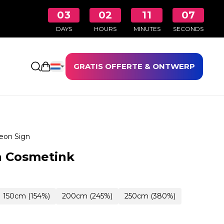
03
02
11
05
DAYS
HOURS
MINUTES
SECONDS
GRATIS OFFERTE & ONTWERP
Winkelwagen openen
eon Sign
n Cosmetink
150cm (154%)
200cm (245%)
250cm (380%)