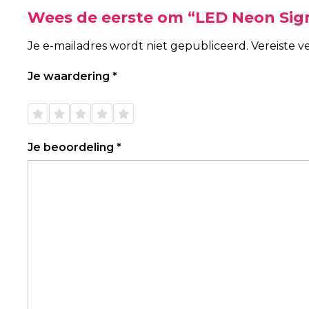
Wees de eerste om “LED Neon Sig
Je e-mailadres wordt niet gepubliceerd.
Vereiste 
Je waardering
*
1 van
2 van
3 van
4 van
5 van
de 5
de 5
de 5
de 5
de 5
sterren
sterren
sterren
sterren
sterren
Je beoordeling
*