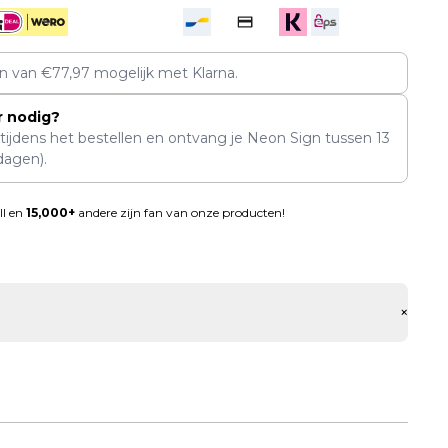
en van
€
77,97
mogelijk met Klarna.
r nodig?
 tijdens het bestellen en ontvang je Neon Sign tussen
13
dagen).
ll en
15,000+
andere zijn fan van onze producten!
+