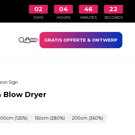
02
04
46
21
DAYS
HOURS
MINUTES
SECONDS
GRATIS OFFERTE & ONTWERP
Winkelwagen openen
eon Sign
 Blow Dryer
100cm (125%)
150cm (280%)
200cm (360%)