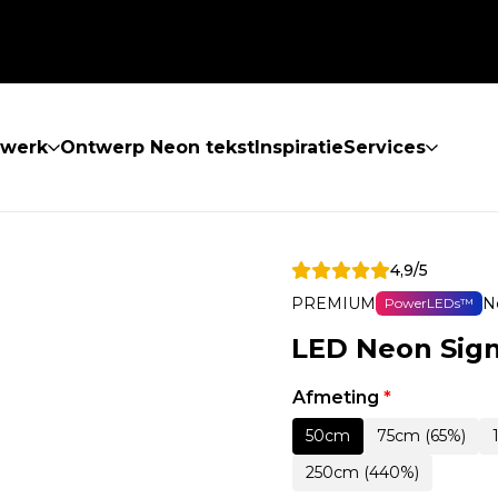
twerk
Ontwerp Neon tekst
Inspiratie
Services
4,9/5
PREMIUM
N
PowerLEDs™
LED Neon Sign
Afmeting
*
50cm
75cm (65%)
250cm (440%)