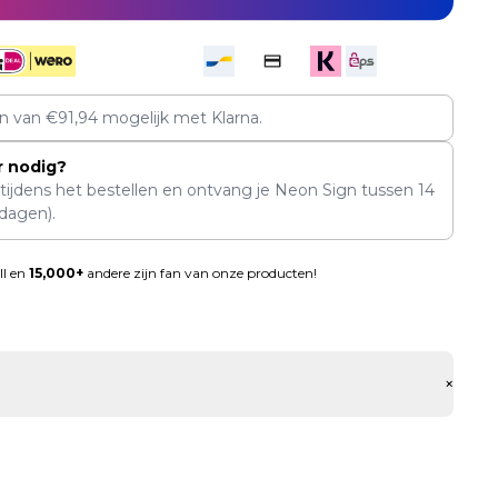
en van
€
91,94
mogelijk met Klarna.
r nodig?
 tijdens het bestellen en ontvang je Neon Sign tussen
14
dagen).
ll en
15,000+
andere zijn fan van onze producten!
+