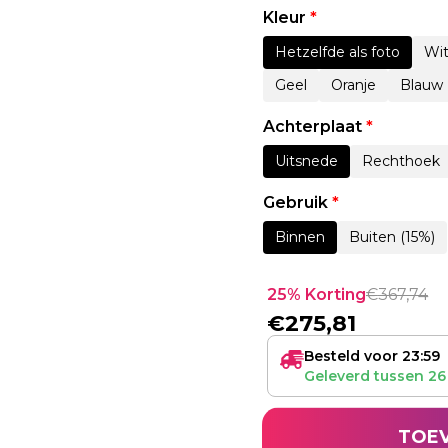
Kleur
*
Hetzelfde als foto
Wi
Geel
Oranje
Blauw
Achterplaat
*
Uitsnede
Rechthoek
Gebruik
*
Binnen
Buiten (15%)
25% Korting
€
367,74
€
275,81
Besteld voor 23:59
Geleverd tussen
26
TOE