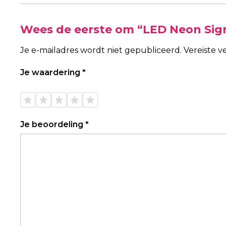
Wees de eerste om “LED Neon Sig
Je e-mailadres wordt niet gepubliceerd.
Vereiste 
Je waardering
*
1 van
2 van
3 van
4 van
5 van
de 5
de 5
de 5
de 5
de 5
sterren
sterren
sterren
sterren
sterren
Je beoordeling
*