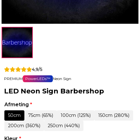
4,9/5
PREMIUM
PowerLEDs™
Neon Sign
LED Neon Sign Barbershop
Afmeting
*
50cm
75cm (65%)
100cm (125%)
150cm (280%)
200cm (360%)
250cm (440%)
Kleur
*