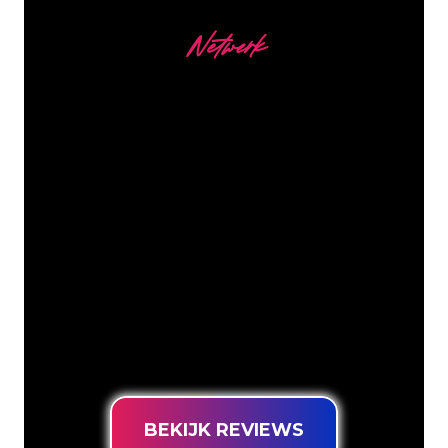
Netwerk
Onze Klanten
De Neon specialisten van The Neon
Company staan voor je klaar om jouw
bedrijfsnaam, logo of merk op een
sfeervolle en krachtige manier om te
zetten in Neon verlichting. Met ruim
5000+ bedrijven en bekende merken in
ons klantenbestand ben je bij ons aan
het juiste adres voor een duurzame
Neon Sign tegen de laagste
prijsgarantie.
BEKIJK REVIEWS