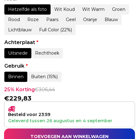
Hetzelfde als foto
Wit Koud
Wit Warm
Groen
Rood
Roze
Paars
Geel
Oranje
Blauw
Lichtblauw
Full Color (22%)
Achterplaat
*
Uitsnede
Rechthoek
Gebruik
*
Binnen
Buiten (15%)
25% Korting
€
306,44
€
229,83
Besteld voor 23:59
Geleverd tussen
26 augustus
en
4 september
TOEVOEGEN AAN WINKELWAGEN