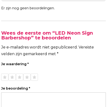
Er zijn nog geen beoordelingen.
Wees de eerste om “LED Neon Sign
Barbershop” te beoordelen
Je e-mailadres wordt niet gepubliceerd.
Vereiste
velden zijn gemarkeerd met
*
Je waardering
*
1 van
2 van
3 van
4 van
5 van
de 5
de 5
de 5
de 5
de 5
sterren
sterren
sterren
sterren
sterren
Je beoordeling
*