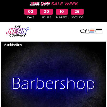
25% OFF
SALE WEEK
02
20
10
26
DAYS
HOURS
MINUTES
SECONDS
Winkelwag
Aanbieding