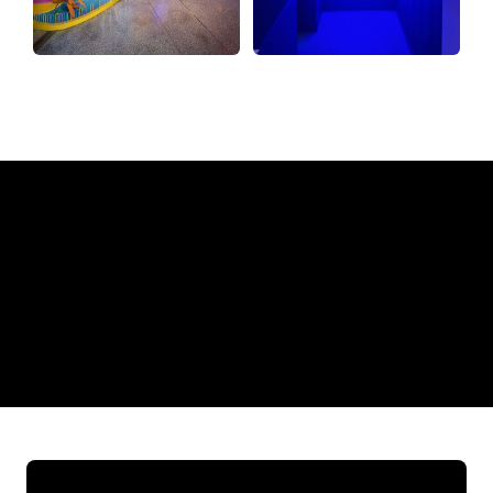
Waarom een Neon Sign van
The Neon Company
REGULAR
SUPPLIERS