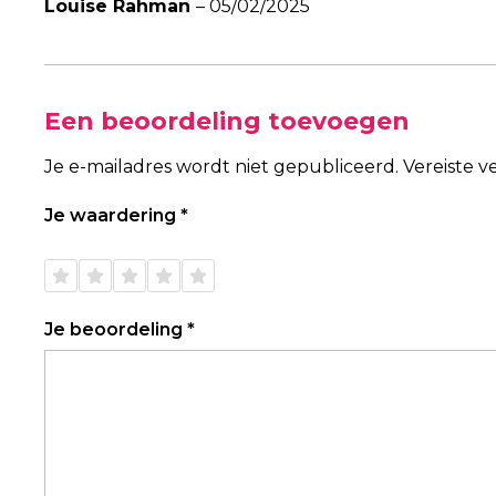
Louise Rahman
–
05/02/2025
Een beoordeling toevoegen
Je e-mailadres wordt niet gepubliceerd.
Vereiste 
Je waardering
*
1 van
2 van
3 van
4 van
5 van
de 5
de 5
de 5
de 5
de 5
sterren
sterren
sterren
sterren
sterren
Je beoordeling
*