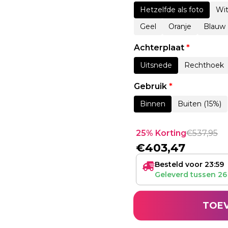
Hetzelfde als foto
Wi
Geel
Oranje
Blauw
Achterplaat
*
Uitsnede
Rechthoek
Gebruik
*
Binnen
Buiten (15%)
25% Korting
€
537,95
€
403,47
Besteld voor 23:59
Geleverd tussen
26
TOE