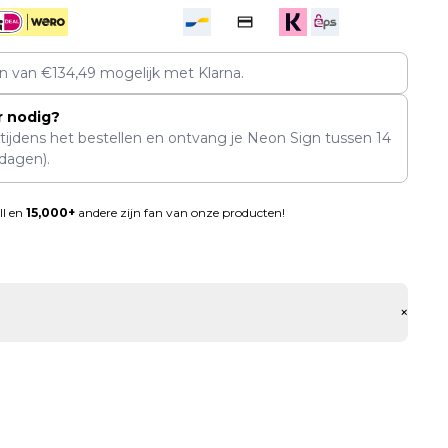
en van
€
134,49
mogelijk met Klarna.
r nodig?
 tijdens het bestellen en ontvang je Neon Sign tussen
14
dagen).
ll en
15,000+
andere zijn fan van onze producten!
+