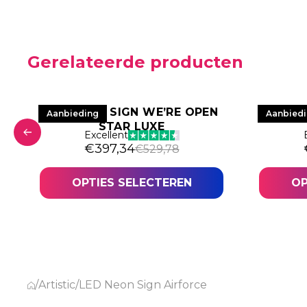
Gerelateerde producten
R
LED NEON SIGN WE’RE OPEN
LED 
Aanbieding
Aanbied
STAR LUXE
Excellent
was: €578,82.
12.
Oorspronkelijke prijs was: €529,78.
Huidige prijs is: €397,34.
€
397,34
€
529,78
OPTIES SELECTEREN
OP
/
Artistic
/
LED Neon Sign Airforce