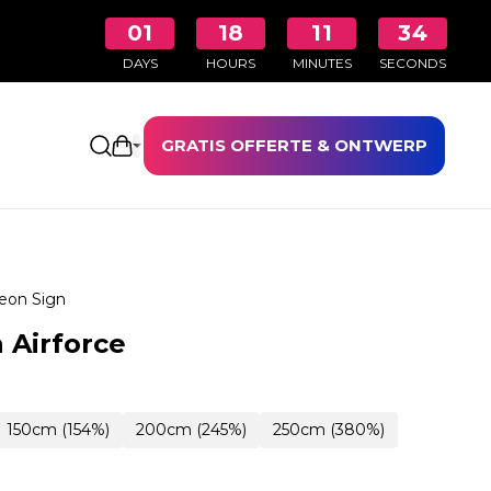
01
18
11
34
DAYS
HOURS
MINUTES
SECONDS
GRATIS OFFERTE & ONTWERP
Winkelwagen openen
eon Sign
 Airforce
150cm (154%)
200cm (245%)
250cm (380%)