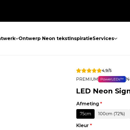
atwerk
Ontwerp Neon tekst
Inspiratie
Services
4,9/5
PREMIUM
N
PowerLEDs™
LED Neon Sign
Afmeting
*
75cm
100cm (72%)
Kleur
*