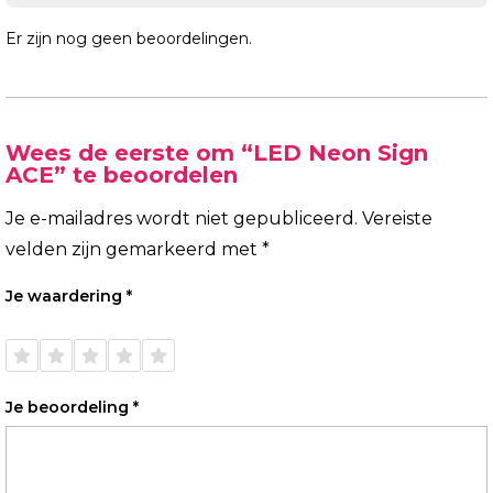
Er zijn nog geen beoordelingen.
Wees de eerste om “LED Neon Sign
ACE” te beoordelen
Je e-mailadres wordt niet gepubliceerd.
Vereiste
velden zijn gemarkeerd met
*
Je waardering
*
1 van
2 van
3 van
4 van
5 van
de 5
de 5
de 5
de 5
de 5
sterren
sterren
sterren
sterren
sterren
Je beoordeling
*