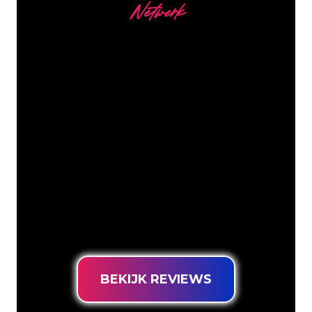
Netwerk
Onze Klanten
De Neon specialisten van The Neon
Company staan voor je klaar om jouw
bedrijfsnaam, logo of merk op een
sfeervolle en krachtige manier om te
zetten in Neon verlichting. Met ruim
5000+ bedrijven en bekende merken in
ons klantenbestand ben je bij ons aan
het juiste adres voor een duurzame
Neon Sign tegen de laagste
prijsgarantie.
BEKIJK REVIEWS