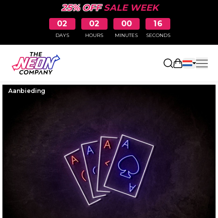
25% OFF
SALE WEEK
02
02
00
16
DAYS
HOURS
MINUTES
SECONDS
Winkelwag
Aanbieding