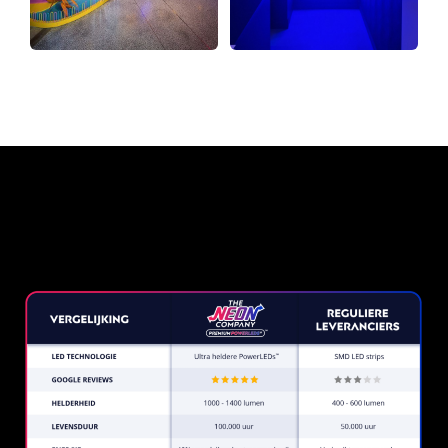
Waarom een Neon Sign van
The Neon Company