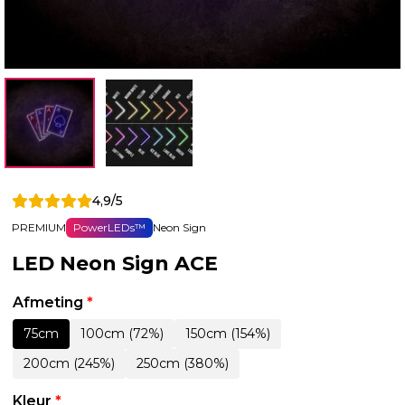
4,9/5
PREMIUM
PowerLEDs™
Neon Sign
LED Neon Sign ACE
Afmeting
*
75cm
100cm (72%)
150cm (154%)
200cm (245%)
250cm (380%)
Kleur
*