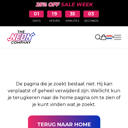
25% OFF
SALE WEEK
01
19
35
03
DAYS
HOURS
MINUTES
SECONDS
PAGINA NIET
Winkelwag
GEVONDEN
De pagina die je zoekt bestaat niet. Hij kan
verplaatst of geheel verwijderd zijn. Wellicht kun
je terugkeren naar de home pagina om te zien of
je kunt vinden wat je zoekt.
TERUG NAAR HOME