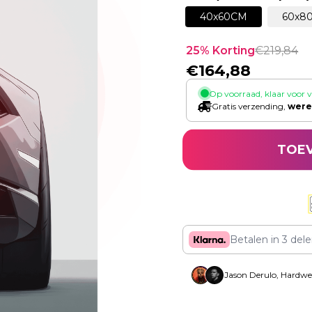
40x60CM
60x8
25
% Korting
€
219,84
€
164,88
Op voorraad, klaar voor 
Gratis verzending,
were
TOE
Betalen in 3 del
Jason Derulo, Hardwe