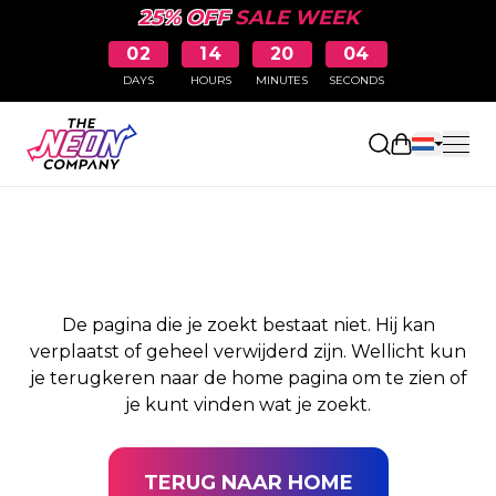
25% OFF
SALE WEEK
02
14
20
04
DAYS
HOURS
MINUTES
SECONDS
PAGINA NIET
Winkelwag
GEVONDEN
De pagina die je zoekt bestaat niet. Hij kan
verplaatst of geheel verwijderd zijn. Wellicht kun
je terugkeren naar de home pagina om te zien of
je kunt vinden wat je zoekt.
TERUG NAAR HOME