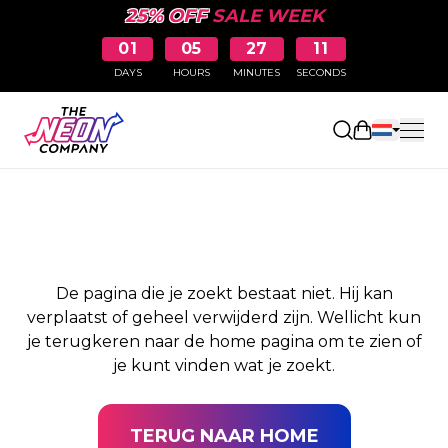
25% OFF
SALE WEEK
01
05
27
11
DAYS
HOURS
MINUTES
SECONDS
PAGINA NIET
Winkelwag
GEVONDEN
De pagina die je zoekt bestaat niet. Hij kan
verplaatst of geheel verwijderd zijn. Wellicht kun
je terugkeren naar de home pagina om te zien of
je kunt vinden wat je zoekt.
TERUG NAAR HOME