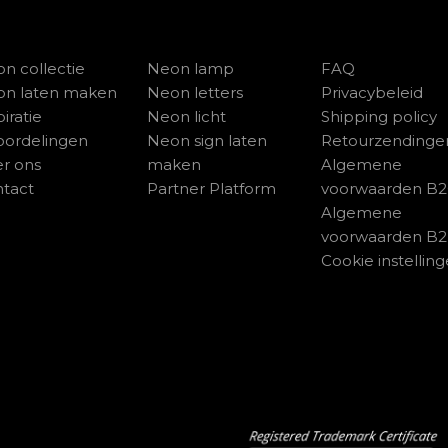
n collectie
Neon lamp
FAQ
on laten maken
Neon letters
Privacybeleid
piratie
Neon licht
Shipping policy
ordelingen
Neon sign laten
Retourzendinge
r ons
maken
Algemene
tact
Partner Platform
voorwaarden B
Algemene
voorwaarden B
Cookie instellin