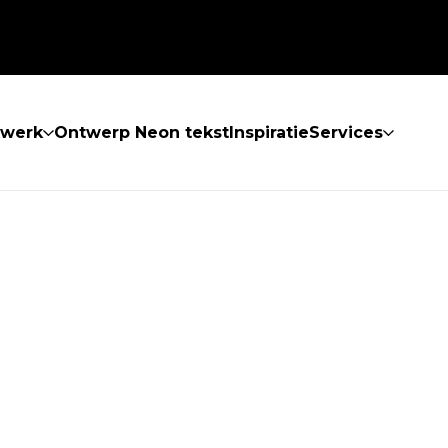
twerk
Ontwerp Neon tekst
Inspiratie
Services
 GEVONDEN