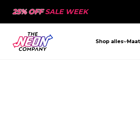
25% OFF
SALE WEEK
Shop alles
Maa
PAGINA NIET