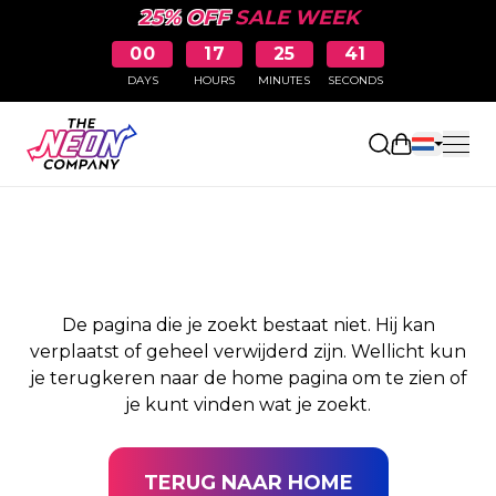
25% OFF
SALE WEEK
00
17
25
41
DAYS
HOURS
MINUTES
SECONDS
PAGINA NIET
Winkelwag
GEVONDEN
De pagina die je zoekt bestaat niet. Hij kan
verplaatst of geheel verwijderd zijn. Wellicht kun
je terugkeren naar de home pagina om te zien of
je kunt vinden wat je zoekt.
TERUG NAAR HOME