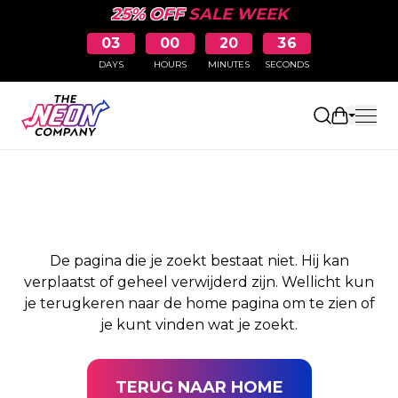
25% OFF
SALE WEEK
03
00
20
36
DAYS
HOURS
MINUTES
SECONDS
PAGINA NIET
Winkelw
GEVONDEN
De pagina die je zoekt bestaat niet. Hij kan
verplaatst of geheel verwijderd zijn. Wellicht kun
je terugkeren naar de home pagina om te zien of
je kunt vinden wat je zoekt.
TERUG NAAR HOME