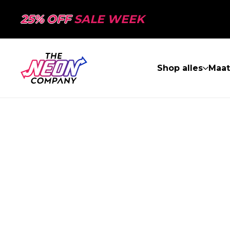
25% OFF
SALE WEEK
Shop alles
Maa
PAGINA NIET