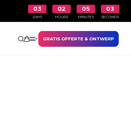
03
02
05
03
DAYS
HOURS
MINUTES
SECONDS
GRATIS OFFERTE & ONTWERP
Winkelwagen openen