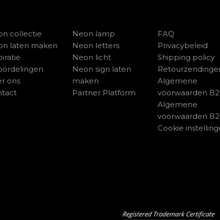
n collectie
Neon lamp
FAQ
on laten maken
Neon letters
Privacybeleid
piratie
Neon licht
Shipping policy
ordelingen
Neon sign laten
Retourzendinge
r ons
maken
Algemene
tact
Partner Platform
voorwaarden B
Algemene
voorwaarden B
Cookie instellin