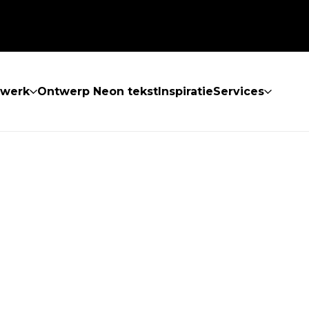
twerk
Ontwerp Neon tekst
Inspiratie
Services
 GEVONDEN