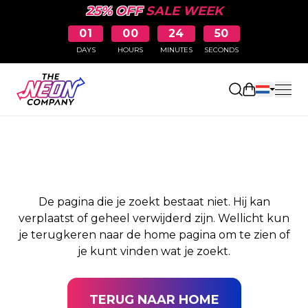
25% OFF
SALE WEEK
01
00
24
50
DAYS
HOURS
MINUTES
SECONDS
PAGINA NIET
Winkelwag
GEVONDEN
De pagina die je zoekt bestaat niet. Hij kan
verplaatst of geheel verwijderd zijn. Wellicht kun
je terugkeren naar de home pagina om te zien of
je kunt vinden wat je zoekt.
TERUG NAAR HOME