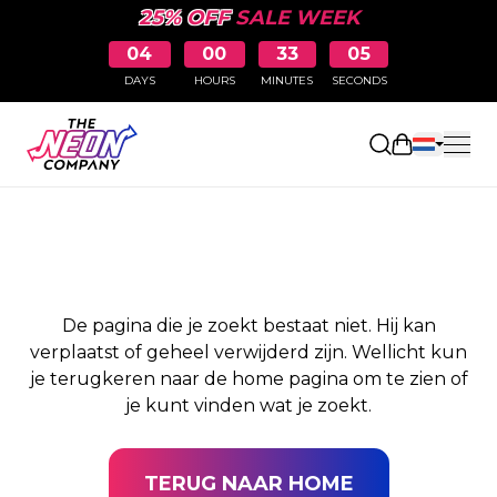
25% OFF
SALE WEEK
04
00
33
05
DAYS
HOURS
MINUTES
SECONDS
PAGINA NIET
Winkelwag
GEVONDEN
De pagina die je zoekt bestaat niet. Hij kan
verplaatst of geheel verwijderd zijn. Wellicht kun
je terugkeren naar de home pagina om te zien of
je kunt vinden wat je zoekt.
TERUG NAAR HOME