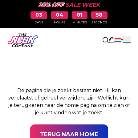
25% OFF
SALE WEEK
03
04
01
58
DAYS
HOURS
MINUTES
SECONDS
PAGINA NIET
Winkelwag
GEVONDEN
De pagina die je zoekt bestaat niet. Hij kan
verplaatst of geheel verwijderd zijn. Wellicht kun
je terugkeren naar de home pagina om te zien of
je kunt vinden wat je zoekt.
TERUG NAAR HOME