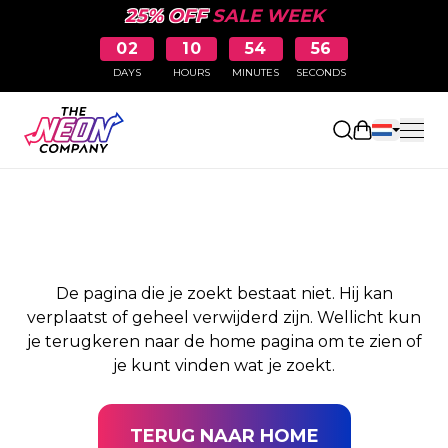
25% OFF
SALE WEEK
02
10
54
56
DAYS
HOURS
MINUTES
SECONDS
PAGINA NIET
Winkelwag
GEVONDEN
De pagina die je zoekt bestaat niet. Hij kan
verplaatst of geheel verwijderd zijn. Wellicht kun
je terugkeren naar de home pagina om te zien of
je kunt vinden wat je zoekt.
TERUG NAAR HOME