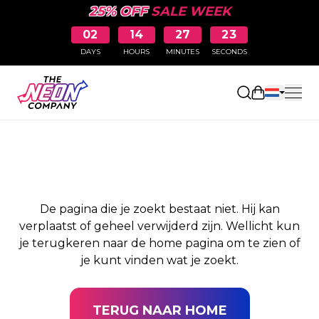
25% OFF
SALE WEEK
02
14
27
23
DAYS
HOURS
MINUTES
SECONDS
PAGINA NIET
Winkelwag
GEVONDEN
De pagina die je zoekt bestaat niet. Hij kan
verplaatst of geheel verwijderd zijn. Wellicht kun
je terugkeren naar de home pagina om te zien of
je kunt vinden wat je zoekt.
TERUG NAAR HOME