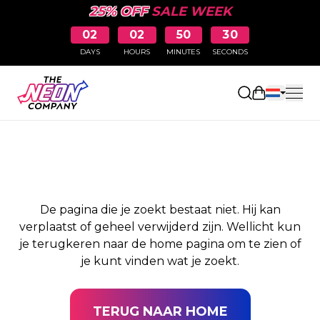
25% OFF
SALE WEEK
02
02
50
29
DAYS
HOURS
MINUTES
SECONDS
PAGINA NIET
Winkelwag
GEVONDEN
De pagina die je zoekt bestaat niet. Hij kan
verplaatst of geheel verwijderd zijn. Wellicht kun
je terugkeren naar de home pagina om te zien of
je kunt vinden wat je zoekt.
TERUG NAAR HOME