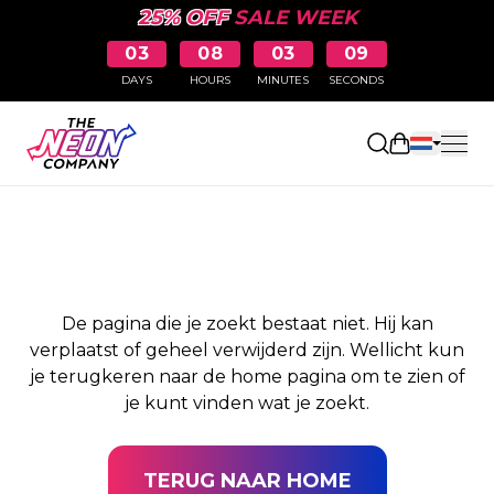
25% OFF
SALE WEEK
03
08
03
09
DAYS
HOURS
MINUTES
SECONDS
PAGINA NIET
Winkelwag
GEVONDEN
De pagina die je zoekt bestaat niet. Hij kan
verplaatst of geheel verwijderd zijn. Wellicht kun
je terugkeren naar de home pagina om te zien of
je kunt vinden wat je zoekt.
TERUG NAAR HOME