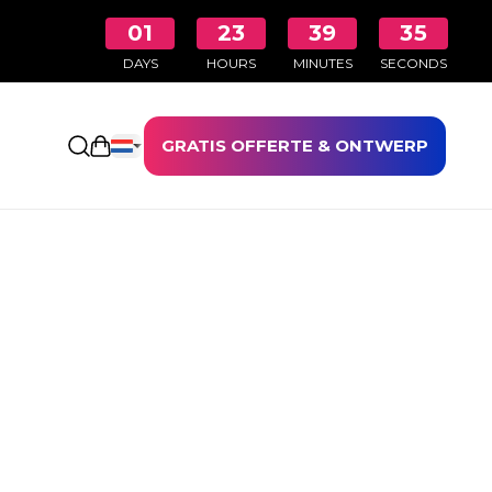
01
23
39
34
DAYS
HOURS
MINUTES
SECONDS
GRATIS OFFERTE & ONTWERP
Winkelwagen openen