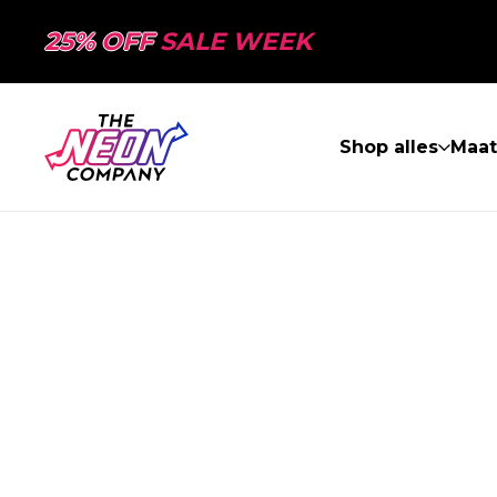
25% OFF
SALE WEEK
Shop alles
Maa
PAGINA NIET