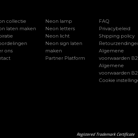
n collectie
Neon lamp
FAQ
on laten maken
Neon letters
Privacybeleid
piratie
Neon licht
Shipping policy
ordelingen
Neon sign laten
Retourzendinge
r ons
maken
Algemene
tact
Partner Platform
voorwaarden B
Algemene
voorwaarden B
Cookie instellin