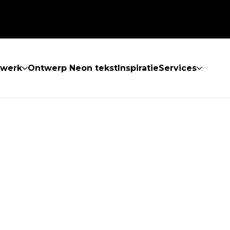
twerk
Ontwerp Neon tekst
Inspiratie
Services
 GEVONDEN