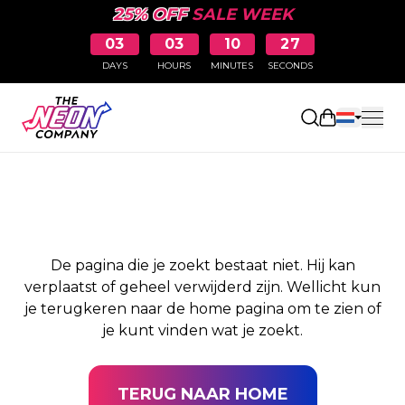
25% OFF
SALE WEEK
03
03
10
27
DAYS
HOURS
MINUTES
SECONDS
PAGINA NIET
Winkelwag
GEVONDEN
De pagina die je zoekt bestaat niet. Hij kan
verplaatst of geheel verwijderd zijn. Wellicht kun
je terugkeren naar de home pagina om te zien of
je kunt vinden wat je zoekt.
TERUG NAAR HOME