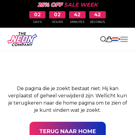
25% OFF
SALE WEEK
02
02
42
42
DAYS
HOURS
MINUTES
SECONDS
PAGINA NIET
Winkelwag
GEVONDEN
De pagina die je zoekt bestaat niet. Hij kan
verplaatst of geheel verwijderd zijn. Wellicht kun
je terugkeren naar de home pagina om te zien of
je kunt vinden wat je zoekt.
TERUG NAAR HOME