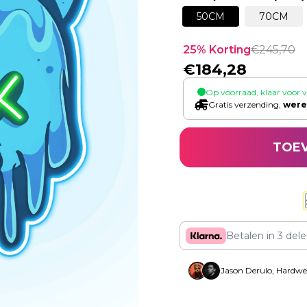
50CM
70CM
25
% Korting
€
245,70
€
184,28
Op voorraad, klaar voor 
Gratis verzending,
were
TOE
Betalen in 3 del
Jason Derulo, Hardwe