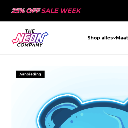
25% OFF
SALE WEEK
Shop alles
Maa
Aanbieding