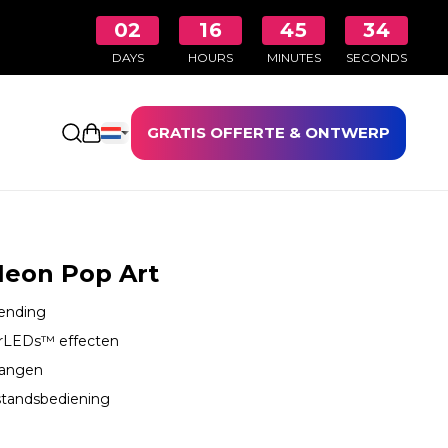
02
16
45
32
DAYS
HOURS
MINUTES
SECONDS
GRATIS OFFERTE & ONTWERP
Winkelwagen openen
Neon Pop Art
zending
erLEDs™ effecten
hangen
standsbediening