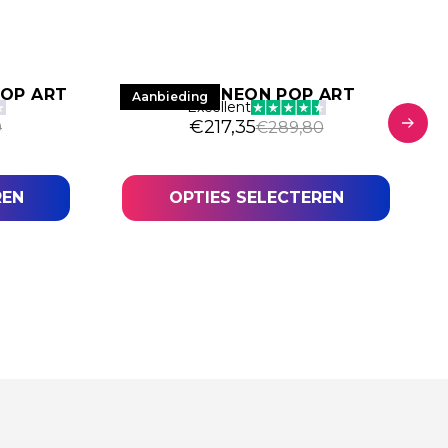
POP ART
HYPE – NEON POP ART
Aanbieding
Excellent
€
217,35
0
€
289,80
REN
OPTIES SELECTEREN