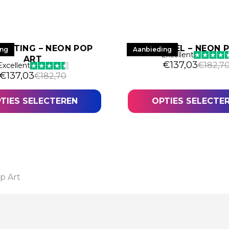
SITTING – NEON POP
HYPE ANGEL – NEON 
ing
Aanbieding
Excellent
ART
€
137,03
€
182,7
Excellent
€
137,03
€
182,70
TIES SELECTEREN
OPTIES SELECTE
p Art