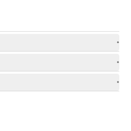
+
+
+