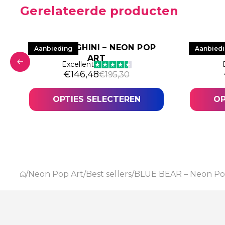
Gerelateerde producten
T
LAMBORGHINI – NEON POP
HYPE 
Aanbieding
Aanbied
ART
Excellent
€
146,48
€
195,30
OPTIES SELECTEREN
OP
/
Neon Pop Art
/
Best sellers
/
BLUE BEAR – Neon Po