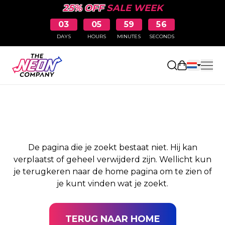
25% OFF
SALE WEEK
03
05
59
56
DAYS
HOURS
MINUTES
SECONDS
PAGINA NIET
Winkelwag
GEVONDEN
De pagina die je zoekt bestaat niet. Hij kan
verplaatst of geheel verwijderd zijn. Wellicht kun
je terugkeren naar de home pagina om te zien of
je kunt vinden wat je zoekt.
TERUG NAAR HOME