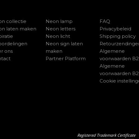
n collectie
Neon lamp
FAQ
on laten maken
Neon letters
Privacybeleid
piratie
Neon licht
Shipping policy
ordelingen
Neon sign laten
Retourzendinge
r ons
maken
Algemene
tact
Partner Platform
voorwaarden B
Algemene
voorwaarden B
Cookie instellin