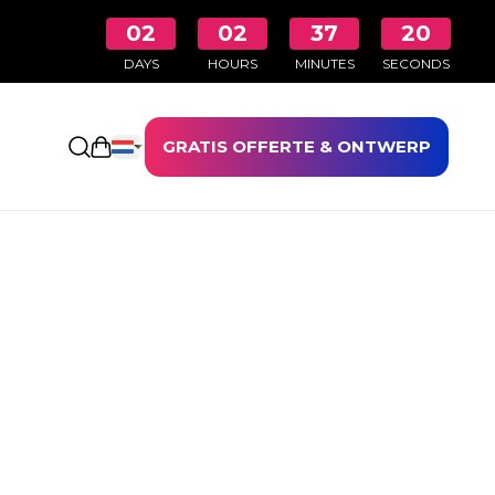
02
02
37
20
DAYS
HOURS
MINUTES
SECONDS
GRATIS OFFERTE & ONTWERP
Winkelwagen openen