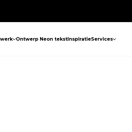
twerk
Ontwerp Neon tekst
Inspiratie
Services
 GEVONDEN