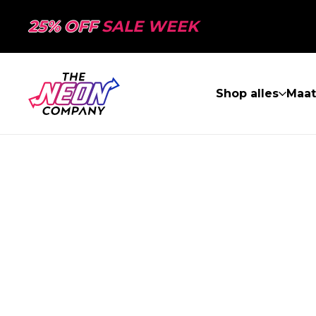
25% OFF
SALE WEEK
Shop alles
Maa
PAGINA NIET