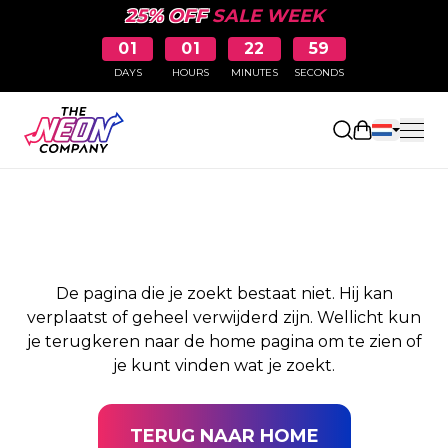
25% OFF
SALE WEEK
01
01
22
59
DAYS
HOURS
MINUTES
SECONDS
PAGINA NIET
Winkelwag
GEVONDEN
De pagina die je zoekt bestaat niet. Hij kan
verplaatst of geheel verwijderd zijn. Wellicht kun
je terugkeren naar de home pagina om te zien of
je kunt vinden wat je zoekt.
TERUG NAAR HOME