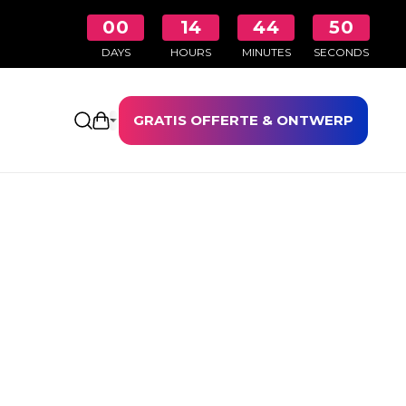
00
14
44
49
DAYS
HOURS
MINUTES
SECONDS
GRATIS OFFERTE & ONTWERP
Winkelwagen openen