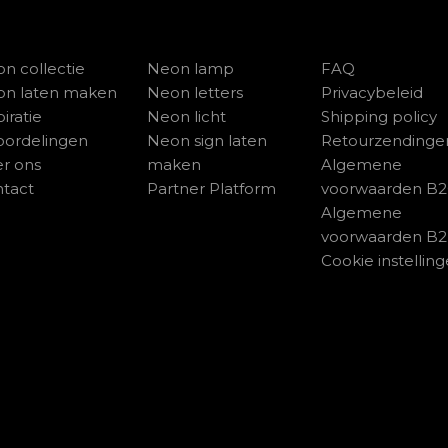
n collectie
Neon lamp
FAQ
on laten maken
Neon letters
Privacybeleid
piratie
Neon licht
Shipping policy
ordelingen
Neon sign laten
Retourzendinge
r ons
maken
Algemene
tact
Partner Platform
voorwaarden B
Algemene
voorwaarden B
Cookie instellin