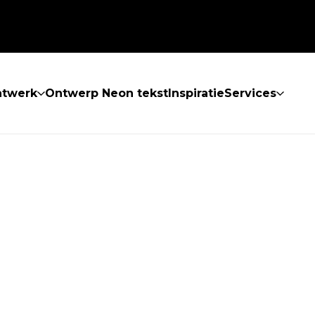
atwerk
Ontwerp Neon tekst
Inspiratie
Services
 GEVONDEN