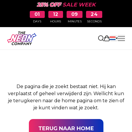
25% OFF
SALE WEEK
01
12
09
24
DAYS
HOURS
MINUTES
SECONDS
PAGINA NIET
Winkelwag
GEVONDEN
De pagina die je zoekt bestaat niet. Hij kan
verplaatst of geheel verwijderd zijn. Wellicht kun
je terugkeren naar de home pagina om te zien of
je kunt vinden wat je zoekt.
TERUG NAAR HOME