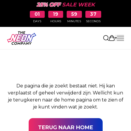
25% OFF
SALE WEEK
01
19
59
37
DAYS
HOURS
MINUTES
SECONDS
PAGINA NIET
Winkelw
GEVONDEN
De pagina die je zoekt bestaat niet. Hij kan
verplaatst of geheel verwijderd zijn. Wellicht kun
je terugkeren naar de home pagina om te zien of
je kunt vinden wat je zoekt.
TERUG NAAR HOME